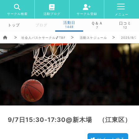
サークル検索
活動ブログ
サークル登録
メニュー
活動日
Ｑ＆Ａ
口コミ
トップ
ブログ
1448
7
12
社会人バスケサークル🏀TBF
活動スケジュール
2025/9/7
9/7日15:30-17:30@新木場 （江東区）