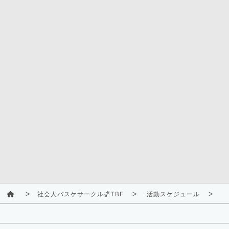
社会人バスケサークル🏀TBF
活動スケジュール
2