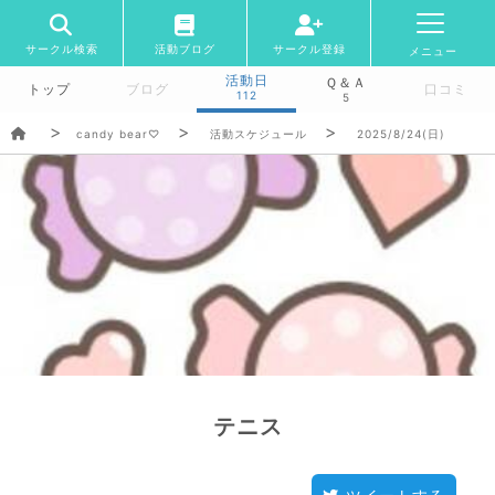
サークル検索
活動ブログ
サークル登録
メニュー
活動日
Ｑ＆Ａ
トップ
ブログ
口コミ
112
5
candy bear♡
活動スケジュール
2025/8/24(日)
テニス