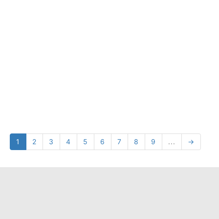
1
2
3
4
5
6
7
8
9
...
→