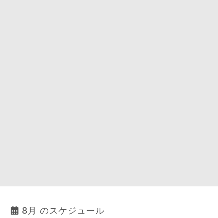
8月 のスケジュール