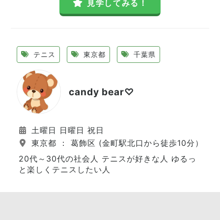
見学してみる！
テニス
東京都
千葉県
candy bear♡
土曜日 日曜日 祝日
東京都 ： 葛飾区 (金町駅北口から徒歩10分）
20代～30代の社会人 テニスが好きな人 ゆるっ
と楽しくテニスしたい人