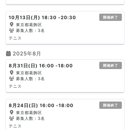
10月13日(月) 18:30 -20:30
開催終了
東京都葛飾区
募集人数：3名
テニス
2025年8月
8月31日(日) 16:00 -18:00
開催終了
東京都葛飾区
募集人数：3名
テニス
8月24日(日) 16:00 -18:00
開催終了
東京都葛飾区
募集人数：3名
テニス