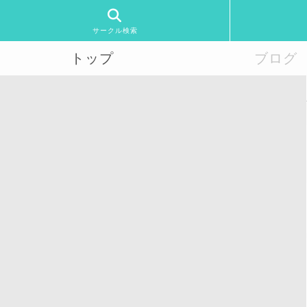
サークル検索
トップ
ブログ