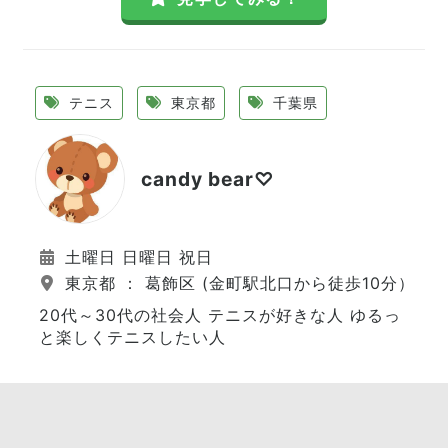
テニス
東京都
千葉県
candy bear♡
土曜日 日曜日 祝日
東京都 ： 葛飾区 (金町駅北口から徒歩10分）
20代～30代の社会人 テニスが好きな人 ゆるっ
と楽しくテニスしたい人