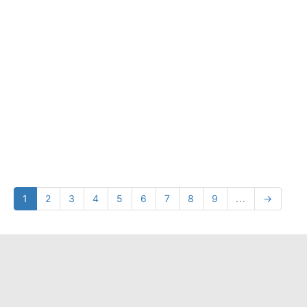
1
2
3
4
5
6
7
8
9
...
→