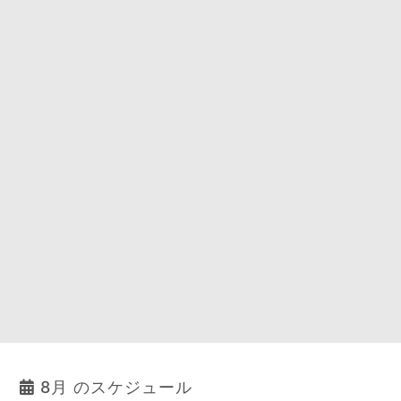
8月 のスケジュール