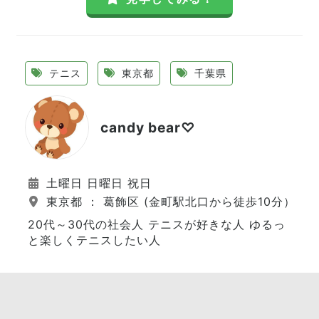
テニス
東京都
千葉県
candy bear♡
土曜日 日曜日 祝日
東京都 ： 葛飾区 (金町駅北口から徒歩10分）
20代～30代の社会人 テニスが好きな人 ゆるっ
と楽しくテニスしたい人