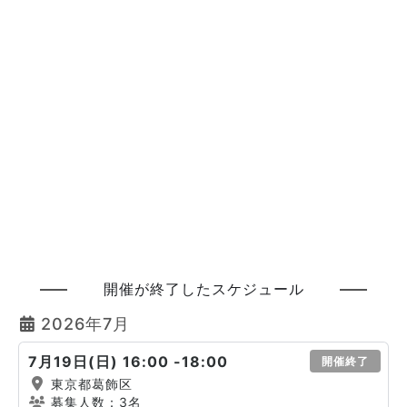
開催が終了したスケジュール
2026年7月
7月19日(日) 16:00 -18:00
開催終了
東京都葛飾区
募集人数：3名