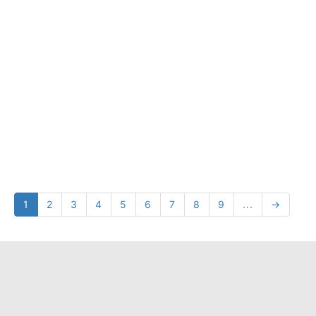
1
2
3
4
5
6
7
8
9
...
→