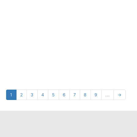
1
2
3
4
5
6
7
8
9
...
→