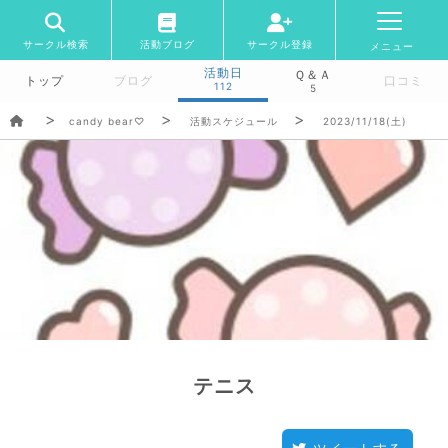
サークル検索
活動ブログ
サークル登録
メニュー
活動日
Ｑ＆Ａ
トップ
ブログ
口コミ
112
5
candy bear♡
活動スケジュール
2023/11/18(土)
テニス