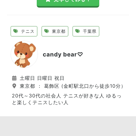
テニス
東京都
千葉県
candy bear♡
土曜日 日曜日 祝日
東京都 ： 葛飾区 (金町駅北口から徒歩10分）
20代～30代の社会人 テニスが好きな人 ゆるっ
と楽しくテニスしたい人