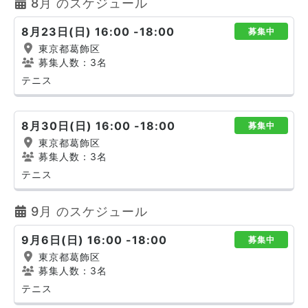
8月 のスケジュール
8月23日(日) 16:00 -18:00
募集中
東京都葛飾区
募集人数：3名
テニス
8月30日(日) 16:00 -18:00
募集中
東京都葛飾区
募集人数：3名
テニス
9月 のスケジュール
9月6日(日) 16:00 -18:00
募集中
東京都葛飾区
募集人数：3名
テニス