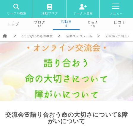
サークル検索
活動ブログ
サークル登録
メニュー
活動日
ブログ
Ｑ＆Ａ
口コミ
トップ
9
14
10
2
ミモザ@いのちの教室
活動スケジュール
2023/2/18(土)
交流会🌸語り合おう命の大切さについて&障
がいについて