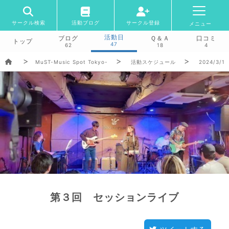
サークル検索
活動ブログ
サークル登録
メニュー
活動日
ブログ
Ｑ＆Ａ
口コミ
トップ
47
62
18
4
MuST-Music Spot Tokyo-
活動スケジュール
2024/3/1
第３回 セッションライブ