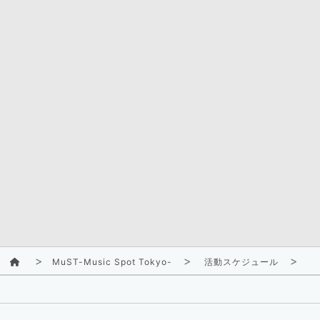
MuST-Music Spot Tokyo-
活動スケジュール
2