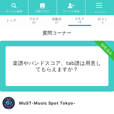
サークル検索
活動ブログ
サークル登録
メニュー
Ｑ＆Ａ
ブログ
活動日
口コミ
トップ
18
62
47
4
質問コーナー
回答済み
楽譜やバンドスコア、tab譜は用意し
てもらえますか？
MuST-Music Spot Tokyo-