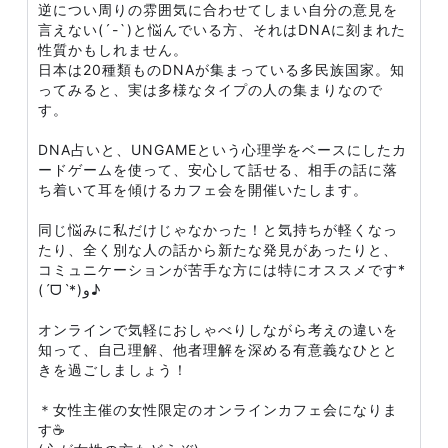
逆につい周りの雰囲気に合わせてしまい自分の意見を
言えない(´-`)と悩んでいる方、それはDNAに刻まれた
性質かもしれません。
日本は20種類ものDNAが集まっている多民族国家。知
ってみると、実は多様なタイプの人の集まりなので
す。
DNA占いと、UNGAMEという心理学をベースにしたカ
ードゲームを使って、安心して話せる、相手の話に落
ち着いて耳を傾けるカフェ会を開催いたします。
同じ悩みに私だけじゃなかった！と気持ちが軽くなっ
たり、全く別な人の話から新たな発見があったりと、
コミュニケーションが苦手な方には特にオススメです*
(ˊᗜˋ*)و♪
オンラインで気軽におしゃべりしながら考えの違いを
知って、自己理解、他者理解を深める有意義なひとと
きを過ごしましょう！
＊女性主催の女性限定のオンラインカフェ会になりま
す☕️