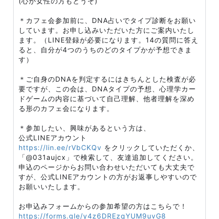
(心が女性の方もどうぞ)
＊カフェ会参加前に、DNA占いでタイプ診断をお願い
しています。お申し込みいただいた方にご案内いたし
ます。（LINE登録が必要になります。14の質問に答え
ると、自分が4つのうちのどのタイプかが予想できま
す）
＊ご自身のDNAを判定するにはきちんとした検査が必
要ですが、この会は、DNAタイプの予想、心理学カー
ドゲームの内容に基づいて自己理解、他者理解を深め
る形のカフェ会になります。
＊参加したい、興味があるという方は、
公式LINEアカウント
https://lin.ee/rVbCKQv
をクリックしていただくか、
「@031aujcx」で検索して、友達追加してください。
申込のページからお問い合わせいただいても大丈夫で
すが、公式LINEアカウントの方がお返事しやすいので
お願いいたします。
お申込みフォームからの参加希望の方はこちらで！
https://forms.gle/y4z6DREzqYUM9uvG8