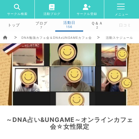
サークル検索
活動ブログ
サークル登録
メニュー
活動日
ブログ
Ｑ＆Ａ
トップ
口コミ
156
7
2
DNA勉強カフェ会＆DNAxUNGAMEカフェ会
活動スケジュール
～DNA占い&UNGAME～オンラインカフェ
会☆女性限定