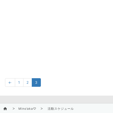
←
1
2
3
Mino’aka♡
活動スケジュール