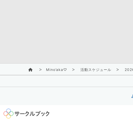
Mino’aka♡
活動スケジュール
202