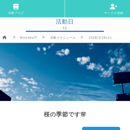
活動ブログ
サークル登録
活動日
12
Mino’aka♡
活動スケジュール
2026/3/28(土)
桜の季節です🌸