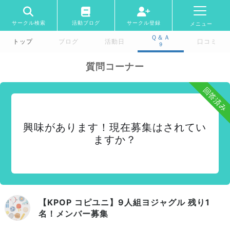
サークル検索
活動ブログ
サークル登録
メニュー
Ｑ＆Ａ
トップ
ブログ
活動日
口コミ
9
質問コーナー
回答済み
興味があります！現在募集はされてい
ますか？
【KPOP コピユニ】9人組ヨジャグル 残り1
名！メンバー募集