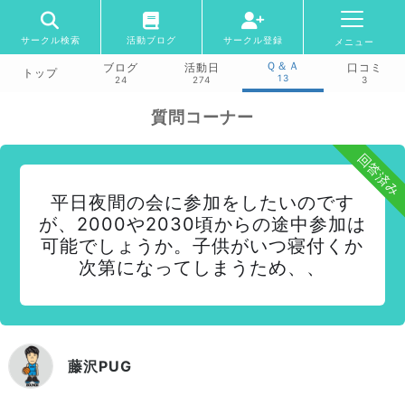
サークル検索
活動ブログ
サークル登録
メニュー
Ｑ＆Ａ
ブログ
活動日
口コミ
トップ
13
24
274
3
質問コーナー
回答済み
平日夜間の会に参加をしたいのです
が、2000や2030頃からの途中参加は
可能でしょうか。子供がいつ寝付くか
次第になってしまうため、、
藤沢PUG