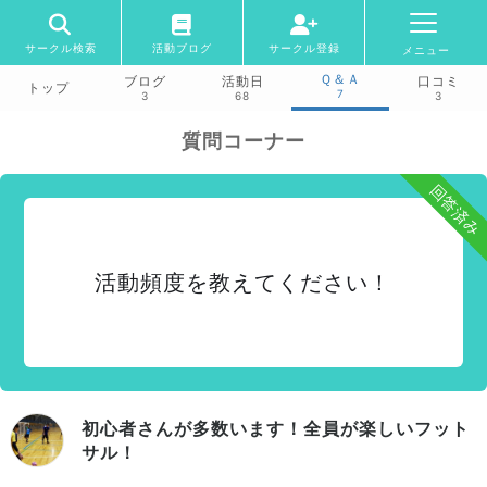
サークル検索
活動ブログ
サークル登録
メニュー
Ｑ＆Ａ
ブログ
活動日
口コミ
トップ
7
3
68
3
質問コーナー
回答済み
活動頻度を教えてください！
初心者さんが多数います！全員が楽しいフット
サル！