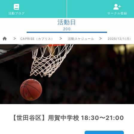
活動ブログ
サークル登録
活動日
200
CAPRISE（カプリス）
活動スケジュール
2025/12/1(月)
【世田谷区】用賀中学校 18:30〜21:00