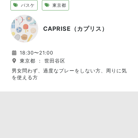
バスケ
東京都
CAPRISE（カプリス）
18:30〜21:00
東京都 ： 世田谷区
男女問わず、過度なプレーをしない方、周りに気
を使える方