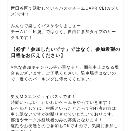
世田谷区で活動しているバスケチームCAPRICE(カプリ
ス)です！
みんなで楽しくバスケやりましょー！
チームに「所属」ではなく、自由に参加タイプのサー
クルです！
【必ず「参加したいです」ではなく、参加希望の
日程をお伝えください】
※急な参加キャンセル等が重なると、開催中止になる場
合もございます。ご了承ください。駐車場等はないの
で、近くのパーキングに停めてください。
男女MIXエンジョイバスケです！
時間いっぱい、わいわいゲームをやっていきます！
レベルとしては、中級といったところで初心者の方は
申し訳ないですがお断りさせていだたいております。
部活やサークル経験者のみの募集となります！
遅刻やお友達とのご参加もOKですので、気楽に参加し