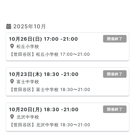
2025年10月
10月26日(日) 17:00 -21:00
開催終了
松丘小学校
【世田谷区】松丘小学校 17:00〜21:00
10月23日(木) 18:30 -21:00
開催終了
富士中学校
【世田谷区】富士中学校 18:30〜21:00
10月20日(月) 18:30 -21:00
開催終了
北沢中学校
【世田谷区】北沢中学校 18:30〜21:00