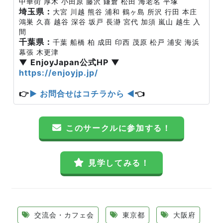
中華街 厚木 小田原 藤沢 鎌倉 松田 海老名 平塚
埼玉県：
大宮 川越 熊谷 浦和 鶴ヶ島 所沢 行田 本庄
鴻巣 久喜 越谷 深谷 坂戸 長瀞 宮代 加須 嵐山 越生 入
間
千葉県：
千葉 船橋 柏 成田 印西 茂原 松戸 浦安 海浜
幕張 木更津
▼ EnjoyJapan公式HP ▼
https://enjoyjp.jp/
👉
▶ お問合せはコチラから ◀
👈
このサークルに参加する！
見学してみる！
交流会・カフェ会
東京都
大阪府