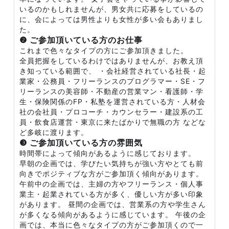
いるのかもしれませんが、男女共に応募をしているの
に、会によっては男性よりも女性が多い会もありまし
た。
❷ ご参加頂いている方のお仕事
これまで色々なタイプの方にご参加頂きました。
全員把握をしているわけではありませんが、お教え頂
き知っている範囲で、 ・会社経営されている社長・起
業家・公務員・フリーランスのプログラマー・SE・フ
リーランスの美容師・不動産の営業マン・看護師・学
生・保険関係のFP・私塾を運営されている方・人材会
社の会社員・プロコーチ・カウンセラー・建設系の工
員・飲食店運営・東京に来たばかりで無職の方 などな
ど多岐に渡ります。
❸ ご参加頂いている方の雰囲気
時間帯によって傾向があるように感じております。
早朝の企画では、学びたい気持ちが強い方やとても前
向きでポジティブな方がご参加頂く傾向があります。
午前中の企画では、主婦の方やフリーランス・個人事
業主・起業されている方が多く、優しい方が多い印象
があります。 昼間の企画では、営業系の方や学生さん
が多くなる傾向があるように感じています。 午後の企
画では、本当に色々なタイプの方がご参加頂くので一