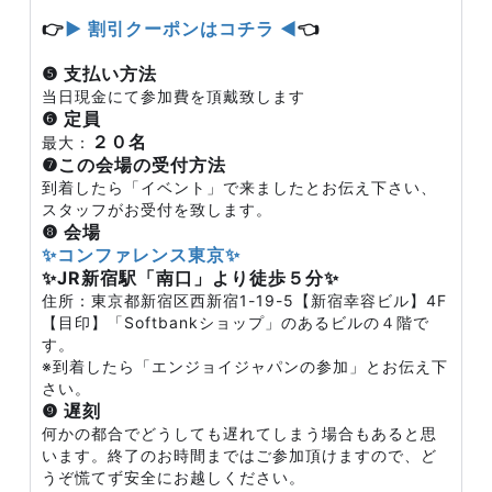
👉
▶ 割引クーポンはコチラ ◀
👈
❺ 支払い方法
当日現金にて参加費を頂戴致します
❻ 定員
２０名
最大：
❼この会場の受付方法
到着したら「イベント」で来ましたとお伝え下さい、
スタッフがお受付を致します。
❽ 会場
✨コンファレンス東京✨
✨JR新宿駅「南口」より徒歩５分✨
住所：東京都新宿区西新宿1-19-5【新宿幸容ビル】4F
【目印】「Softbankショップ」のあるビルの４階で
す。
※到着したら「エンジョイジャパンの参加」とお伝え下
さい。
❾ 遅刻
何かの都合でどうしても遅れてしまう場合もあると思
います。終了のお時間まではご参加頂けますので、ど
うぞ慌てず安全にお越しください。