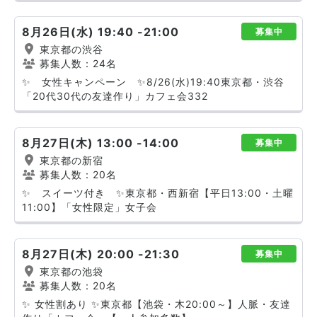
8月26日(水) 19:40 -21:00
募集中
東京都の渋谷
募集人数：24名
✨ 女性キャンペーン ✨8/26(水)19:40東京都・渋谷
「20代30代の友達作り」カフェ会332
8月27日(木) 13:00 -14:00
募集中
東京都の新宿
募集人数：20名
✨ スイーツ付き ✨東京都・西新宿【平日13:00・土曜
11:00】「女性限定」女子会
8月27日(木) 20:00 -21:30
募集中
東京都の池袋
募集人数：20名
✨ 女性割あり ✨東京都【池袋・木20:00～】人脈・友達