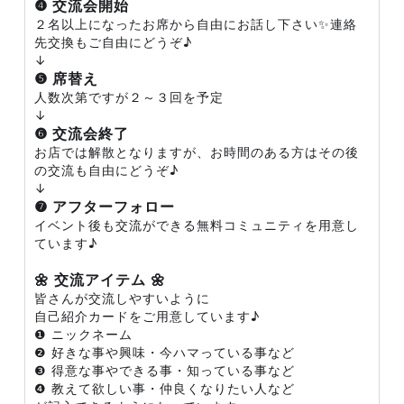
❹ 交流会開始
２名以上になったお席から自由にお話し下さい✨連絡
先交換もご自由にどうぞ♪
↓
❺ 席替え
人数次第ですが２～３回を予定
↓
❻ 交流会終了
お店では解散となりますが、お時間のある方はその後
の交流も自由にどうぞ♪
↓
❼ アフターフォロー
イベント後も交流ができる無料コミュニティを用意し
ています♪
🌼 交流アイテム 🌼
皆さんが交流しやすいように
自己紹介カードをご用意しています♪
❶ ニックネーム
❷ 好きな事や興味・今ハマっている事など
❸ 得意な事やできる事・知っている事など
❹ 教えて欲しい事・仲良くなりたい人など