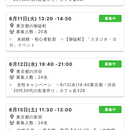
8月11日(火) 13:20 -14:50
募集中
東京都の御徒町
募集人数：20名
✨ 未経験・初心者歓迎 ✨【御徒町】「スタジオ・ヨ
ガ」イベント
8月12日(水) 19:40 -21:00
募集中
東京都の渋谷
募集人数：24名
✨ 女性キャンペーン ✨8/12(水)19:40東京都・渋谷
「20代30代の友達作り」カフェ会328
8月15日(土) 11:30 -13:00
募集中
東京都の新宿
募集人数：24名