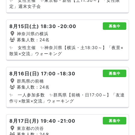
✨ 女性主催 ✨東京都・新宿【土11:30～】「女性限
定」週末女子会
8月15日(土) 18:30 -20:00
募集中
神奈川県の横浜
募集人数：24名
✨ 女性主催 ✨神奈川県【横浜・土18:30～】「夜景×
散策×交流」ウォーキング
8月16日(日) 17:00 -18:30
募集中
群馬県の前橋
募集人数：24名
✨ 一人参加多数 ✨群馬県【前橋・日17:00～】「友達
作り×散策×交流」ウォーキング
8月17日(月) 19:40 -21:00
募集中
東京都の渋谷
募集人数：24名