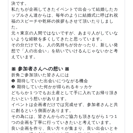
決です。
私たちが企画してきたイベントで出会って結婚したカ
ップルさん達からは、毎年のように結婚式に呼ばれ祝
福のスピーチや乾杯の挨拶もさせて頂いたりしまし
た。
元々東京の人間ではないですが、あまり人がしていな
いような経験を多くしてきたと思っています。
その分だけでも、人の気持ちが分かったり、新しい発
想で「人の出会い」を紡いでいけるんじゃないかと考
えています。
🎀 参加者さんへの想い 🎀
折角ご参加頂いた皆さんには
❶ 期待していた出会いにつながる機会
❷ 期待していた何かが得られるキッカケ
どちらか１つでもお土産として手に入れてお帰り頂き
たいという想いがあります。
イベントは企画者だけでは完成せず、参加者さんと共
に創るという側面があります。
その為には、皆さんからのご協力も頂きながら１つ１
つの企画を丁寧に行っていきたいと考えています。
良い企画を作り、良い方々が集まり、良い出会いとキ