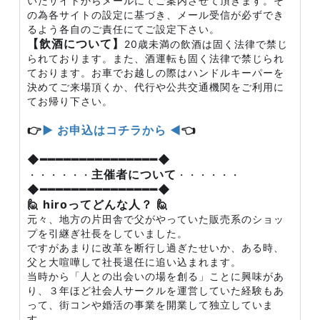
いたサイトからメールにてご案内させて頂きます。そ
の為各サイトの設定に基づき、メール受信が必ずでき
るよう各自のご責任にてご設定下さい。
【飲酒について】
20歳未満の飲酒は固く法律で禁じ
られております。また、酒運転も固く法律で禁じられ
ております。お車でお越しの際はハンドルキーパーを
決めてご来場頂くか、代行や公共交通機関をご利用に
てお帰り下さい。
👉
▶ お申込はコチラから ◀
👈
◆━━━━━━━━━━━━━━━◆
主催者について
・・・・・・
・・・・・・
◆━━━━━━━━━━━━━━━◆
🙋 hiroってどんな人？ 🙋
元々、地方の片田舎で父がやっていた販売系のショッ
プを引継ぎ社長をしていました。
ですがあまりに改革を断行し過ぎたせいか、ある時、
父と大喧嘩して社長退任に追い込まれます。
当時から「人との出会いの場を創る」ことに興味があ
り、３年ほど社会人サークルを運営していた経験もあ
って、街コンや婚活の事業を開業して独立していま
す。