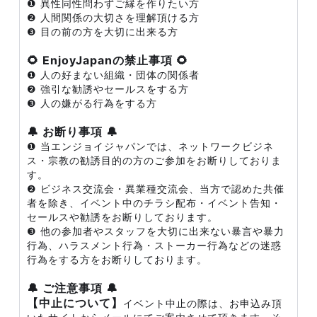
❶ 異性同性問わずご縁を作りたい方
❷ 人間関係の大切さを理解頂ける方
❸ 目の前の方を大切に出来る方
🌻 EnjoyJapanの禁止事項 🌻
❶ 人の好まない組織・団体の関係者
❷ 強引な勧誘やセールスをする方
❸ 人の嫌がる行為をする方
🔔 お断り事項 🔔
❶ 当エンジョイジャパンでは、ネットワークビジネ
ス・宗教の勧誘目的の方のご参加をお断りしておりま
す。
❷ ビジネス交流会・異業種交流会、当方で認めた共催
者を除き、イベント中のチラシ配布・イベント告知・
セールスや勧誘をお断りしております。
❸ 他の参加者やスタッフを大切に出来ない暴言や暴力
行為、ハラスメント行為・ストーカー行為などの迷惑
行為をする方をお断りしております。
🔔 ご注意事項 🔔
【中止について】
イベント中止の際は、お申込み頂