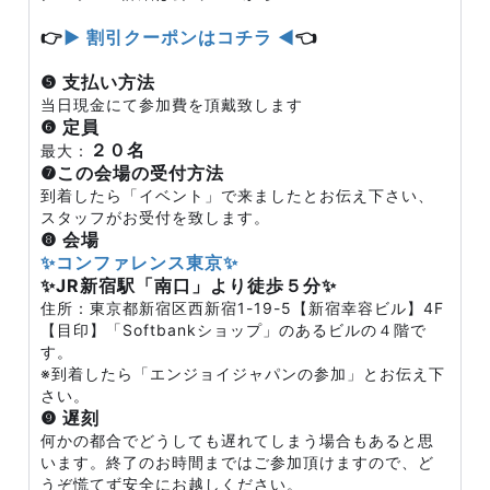
👉
▶ 割引クーポンはコチラ ◀
👈
❺ 支払い方法
当日現金にて参加費を頂戴致します
❻ 定員
２０名
最大：
❼この会場の受付方法
到着したら「イベント」で来ましたとお伝え下さい、
スタッフがお受付を致します。
❽ 会場
✨コンファレンス東京✨
✨JR新宿駅「南口」より徒歩５分✨
住所：東京都新宿区西新宿1-19-5【新宿幸容ビル】4F
【目印】「Softbankショップ」のあるビルの４階で
す。
※到着したら「エンジョイジャパンの参加」とお伝え下
さい。
❾ 遅刻
何かの都合でどうしても遅れてしまう場合もあると思
います。終了のお時間まではご参加頂けますので、ど
うぞ慌てず安全にお越しください。