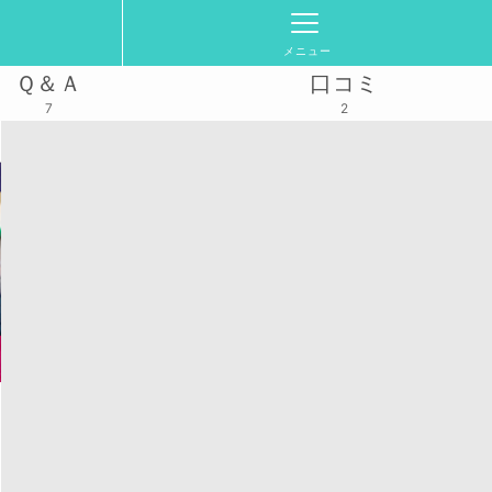
メニュー
Ｑ＆Ａ
口コミ
7
2