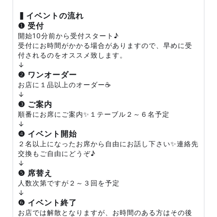
▍イベントの流れ
❶ 受付
開始10分前から受付スタート♪
受付にお時間がかかる場合がありますので、早めに受
付されるのをオススメ致します。
↓
❷ ワンオーダー
お店に１品以上のオーダー☕
↓
❸ ご案内
順番にお席にご案内✨１テーブル２～６名予定
↓
❹ イベント開始
２名以上になったお席から自由にお話し下さい✨連絡先
交換もご自由にどうぞ♪
↓
❺ 席替え
人数次第ですが２～３回を予定
↓
❻ イベント終了
お店では解散となりますが、お時間のある方はその後