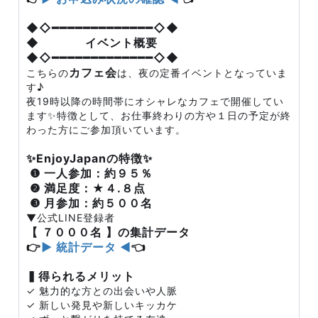
◆◇━━━━━━━━━━━━━◇◆
◆ イベント概要
◆◇━━━━━━━━━━━━━◇◆
カフェ会
こちらの
は、夜の定番イベントとなっていま
す♪
夜19時以降の時間帯にオシャレなカフェで開催してい
ます✨特徴として、お仕事終わりの方や１日の予定が終
わった方にご参加頂いています。
✨EnjoyJapanの特徴✨
❶ 一人参加：約９５％
❷ 満足度：★４.８点
❸ 月参加：約５００名
▼公式LINE登録者
【 ７０００名 】の集計データ
👉
▶ 統計データ ◀
👈
▍得られるメリット
✓ 魅力的な方との出会いや人脈
✓ 新しい発見や新しいキッカケ