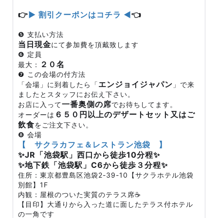
👉
▶ 割引クーポンはコチラ ◀
👈
❺ 支払い方法
当日現金
にて参加費を頂戴致します
❻ 定員
２０名
最大：
❼ この会場の付方法
エンジョイジャパン
「会場」に到着したら「
」で来
ましたとスタッフにお伝え下さい。
一番奥側の席
お店に入って
でお待ちしてます。
６５０円以上のデザートセット又はご
オーダーは
飲食
をご注文下さい。
❽ 会場
【 サクラカフェ＆レストラン池袋 】
✨JR「池袋駅」西口から徒歩10分程✨
✨地下鉄「池袋駅」C6から徒歩３分程✨
住所：東京都豊島区池袋2-39-10【サクラホテル池袋
別館】1F
内観：屋根のついた実質のテラス席☕
【目印】大通りから入った道に面したテラス付ホテル
の一角です