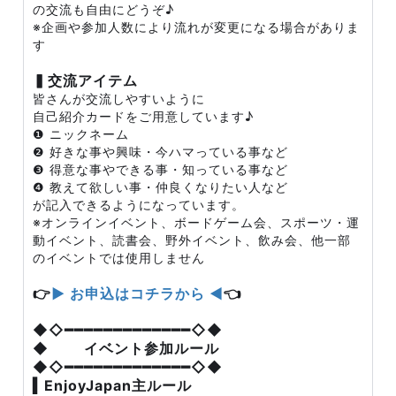
の交流も自由にどうぞ♪
※企画や参加人数により流れが変更になる場合がありま
す
▍交流アイテム
皆さんが交流しやすいように
自己紹介カードをご用意しています♪
❶ ニックネーム
❷ 好きな事や興味・今ハマっている事など
❸ 得意な事やできる事・知っている事など
❹ 教えて欲しい事・仲良くなりたい人など
が記入できるようになっています。
※オンラインイベント、ボードゲーム会、スポーツ・運
動イベント、読書会、野外イベント、飲み会、他一部
のイベントでは使用しません
👉
▶ お申込はコチラから ◀
👈
◆◇━━━━━━━━━━━━━◇◆
◆ イベント参加ルール
◆◇━━━━━━━━━━━━━◇◆
▍EnjoyJapan主ルール