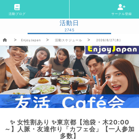
活動ブログ
サークル登録
活動日
2745
EnjoyJapan
活動スケジュール
2026/8/27(木)
✨ 女性割あり ✨東京都【池袋・木20:00
～】人脈・友達作り「カフェ会」【一人参加
多数】