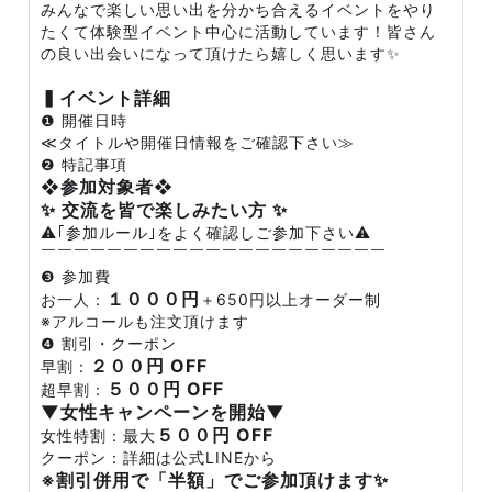
みんなで楽しい思い出を分かち合えるイベントをやり
たくて体験型イベント中心に活動しています！皆さん
の良い出会いになって頂けたら嬉しく思います✨
▍イベント詳細
❶ 開催日時
≪タイトルや開催日情報をご確認下さい≫
❷ 特記事項
❖参加対象者❖
✨ 交流を皆で楽しみたい方 ✨
⚠️｢参加ルール｣をよく確認しご参加下さい⚠️
￣￣￣￣￣￣￣￣￣￣￣￣￣￣￣￣￣￣￣￣￣
❸ 参加費
１０００円
お一人：
＋650円以上オーダー制
※アルコールも注文頂けます
❹ 割引・クーポン
２００円 OFF
早割：
５００円 OFF
超早割：
▼女性キャンペーンを開始▼
５００円 OFF
女性特割：最大
クーポン：詳細は公式LINEから
※割引併用で「半額」でご参加頂けます✨