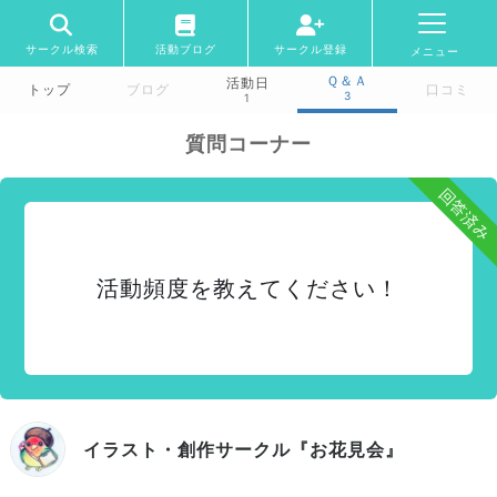
サークル検索
活動ブログ
サークル登録
メニュー
Ｑ＆Ａ
活動日
トップ
ブログ
口コミ
3
1
質問コーナー
回答済み
活動頻度を教えてください！
イラスト・創作サークル『お花見会』