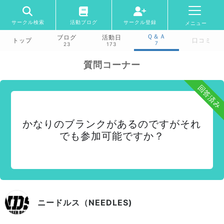
サークル検索
活動ブログ
サークル登録
メニュー
Ｑ＆Ａ
ブログ
活動日
トップ
口コミ
7
23
173
質問コーナー
回答済み
かなりのブランクがあるのですがそれ
でも参加可能ですか？
ニードルス（NEEDLES)