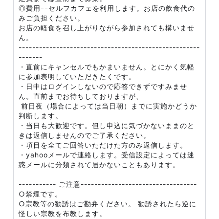
◎費用ｰｰセルフカフェを利用します。お店の飲食代の
みご負担ください。
お店の軽食を召し上がりながら参加されても構いませ
ん。
-----------------------------------------------------
-------
・直前にキャンセルでもかまいません。とにかく気軽
に参加表明していただきたくです。
・日中はログインしないので応答できずですみませ
ん。直前までお待ちしておりますが、
前日夜（場合によっては当日朝）までに実施かどうか
判断します。
・当日も大歓迎です。但し申込に気づかないままのと
きは返信しませんのでご了承ください。
・項目を全てご回答いただけた方のみ返信します。
・yahooメールで連絡します。受信設定によっては迷
惑メールに分類されて届かないこともあります。
----------- ご注意----------------------------------
○禁煙です。
○宗教等の勧誘はご勘弁ください。 勧誘されたら逆に
怪しい宗教を布教します。