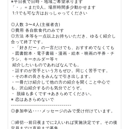
※平日夜で日時・地域ご希望承ります
「・」＝まだ0人。場所時間多少動かせます
1:1でも可な方はおっしゃってください
◎人数 3〜4人(主催者含)
◎費用 各自飲食代のみです
◎方法 本等を一点以上お持ちいただき、ゆるく紹介し
合って終了です。
・「好きだー」の一言だけでも、おすすめでなくても
・図書館本・電子書籍・漫画・絵本・映画の半券・チ
ラシ、キーホルダー等々
紹介したいものであればなんでも。
・話すのが苦手という方もぜひ。同じく苦手です。
・その本の良さをみんなで引き出します。
・一冊だけ紹介して他の方の紹介を聞くこと中心で
も、沢山紹介するのも気分でどうぞ。
・ 脱線も多くです→あきらめてください。
※ 恋はあきらめないで
------------------------------
◎参加申込････メッセージのみで受け付けています。
〇締切･･前日夜までに2人いれば実施決定です。その後
定員までは直前まで募集。