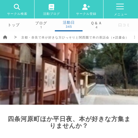
サークル検索
活動ブログ
サークル登録
メニュー
活動日
ブログ
Ｑ＆Ａ
トップ
口コミ
345
1
4
京都・奈良で本が好きな方ひっそりと関西圏で本の茶話会（≠読書会）
四条河原町ほか平日夜、本が好きな方集ま
りませんか？