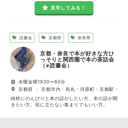
見学してみる！
読書会
京都府
奈良県
京都・奈良で本が好きな方ひ
っそりと関西圏で本の茶話会
（≠読書会）
水曜金曜1930〜60分
京都府 ： 京都市内・烏丸・河原町・京都駅・伏
純粋にのんびりと本の話がしたい方。本の話が聞
きたい方。役に立たない集まりでもいい方。