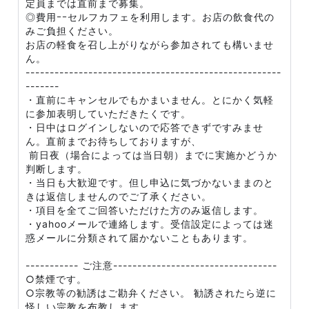
定員までは直前まで募集。
◎費用ｰｰセルフカフェを利用します。お店の飲食代の
みご負担ください。
お店の軽食を召し上がりながら参加されても構いませ
ん。
-----------------------------------------------------
-------
・直前にキャンセルでもかまいません。とにかく気軽
に参加表明していただきたくです。
・日中はログインしないので応答できずですみませ
ん。直前までお待ちしておりますが、
前日夜（場合によっては当日朝）までに実施かどうか
判断します。
・当日も大歓迎です。但し申込に気づかないままのと
きは返信しませんのでご了承ください。
・項目を全てご回答いただけた方のみ返信します。
・yahooメールで連絡します。受信設定によっては迷
惑メールに分類されて届かないこともあります。
----------- ご注意----------------------------------
○禁煙です。
○宗教等の勧誘はご勘弁ください。 勧誘されたら逆に
怪しい宗教を布教します。