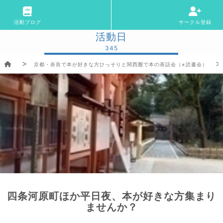
活動ブログ
サークル登録
活動日
345
京都・奈良で本が好きな方ひっそりと関西圏で本の茶話会（≠読書会）
四条河原町ほか平日夜、本が好きな方集まり
ませんか？