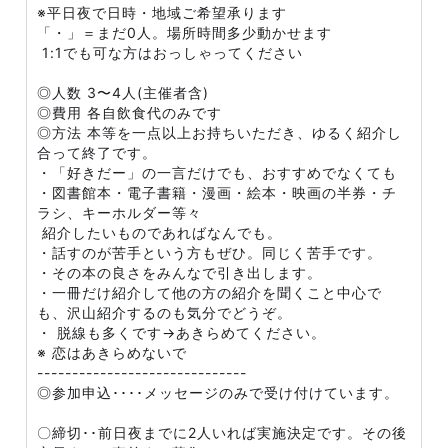
※平日夜で日時・地域ご希望承ります
「・」＝まだ0人。場所時間多少動かせます
1:1でも可な方はおっしゃってください
◎人数 3〜4人(主催者含)
◎費用 各自飲食代のみです
◎方法 本等を一点以上お持ちいただき、ゆるく紹介し
合って終了です。
・「好きだー」の一言だけでも、おすすめでなくても
・図書館本・電子書籍・漫画・絵本・映画の半券・チ
ラシ、キーホルダー等々
紹介したいものであればなんでも。
・話すのが苦手という方もぜひ。同じく苦手です。
・その本の良さをみんなで引き出します。
・一冊だけ紹介して他の方の紹介を聞くこと中心で
も、沢山紹介するのも気分でどうぞ。
・ 脱線も多くです→あきらめてください。
※ 恋はあきらめないで
------------------------------
◎参加申込････メッセージのみで受け付けています。
〇締切･･前日夜までに2人いれば実施決定です。その後