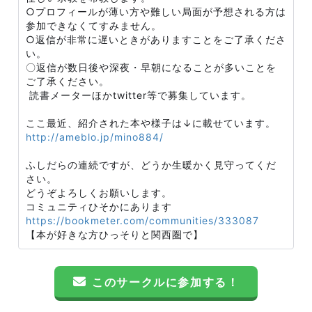
○プロフィールが薄い方や難しい局面が予想される方は
参加できなくてすみません。
○返信が非常に遅いときがありますことをご了承くださ
い。
〇返信が数日後や深夜・早朝になることが多いことを
ご了承ください。
読書メーターほかtwitter等で募集しています。
ここ最近、紹介された本や様子は↓に載せています。
http://ameblo.jp/mino884/
ふしだらの連続ですが、どうか生暖かく見守ってくだ
さい。
どうぞよろしくお願いします。
コミュニティひそかにあります
https://bookmeter.com/communities/333087
【本が好きな方ひっそりと関西圏で】
このサークルに参加する！