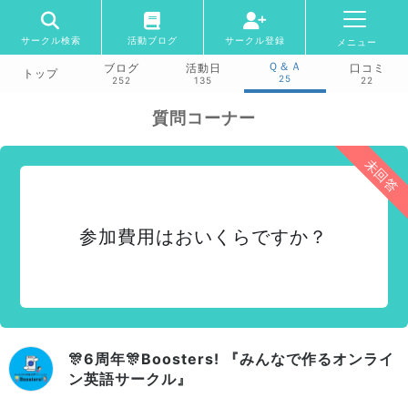
サークル検索
活動ブログ
サークル登録
メニュー
Ｑ＆Ａ
ブログ
活動日
口コミ
トップ
25
252
135
22
質問コーナー
未回答
参加費用はおいくらですか？
🎊6周年🎊Boosters! 『みんなで作るオンライ
ン英語サークル』