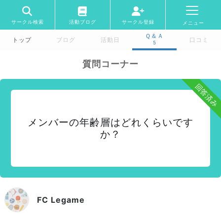
サークル検索
活動ブログ
サークル登録
メニュー
Ｑ＆Ａ
トップ
ブログ
活動日
口コミ
5
質問コーナー
回答済み
メンバーの年齢層はどれくらいです
か？
FC Legame