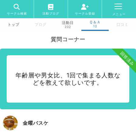
サークル検索
活動ブログ
サークル登録
メニュー
Ｑ＆Ａ
活動日
トップ
ブログ
口コミ
12
202
質問コーナー
回答済み
年齢層や男女比、1回で集まる人数な
どを教えて欲しいです。
金曜バスケ