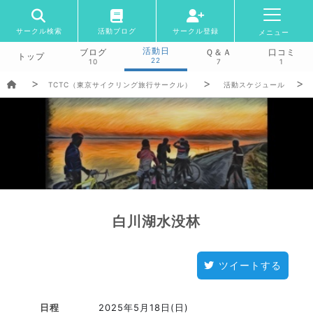
サークル検索
活動ブログ
サークル登録
メニュー
活動日
ブログ
Ｑ＆Ａ
口コミ
トップ
22
10
7
1
TCTC（東京サイクリング旅行サークル）
活動スケジュール
白川湖水没林
ツイートする
日程
2025年5月18日(日)