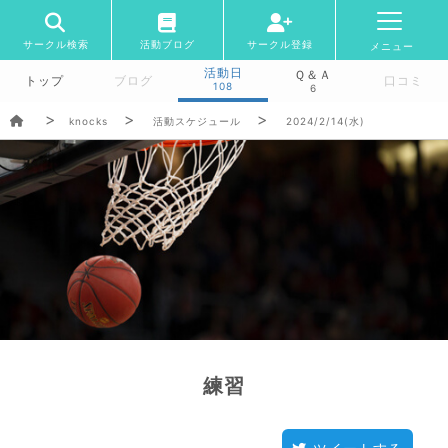
サークル検索
活動ブログ
サークル登録
メニュー
活動日
Ｑ＆Ａ
トップ
ブログ
口コミ
108
6
knocks
活動スケジュール
2024/2/14(水)
練習