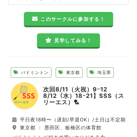
このサークルに参加する！
見学してみる！
バドミントン
東京都
埼玉県
次回8/11（火祝）9ｰ12
8/12（水）18ｰ21】SSS（ス
リーエス）🏸
平日夜18時〜（遅刻/早退OK）/土日は不定期
東京都 ： 墨田区、板橋区の体育館