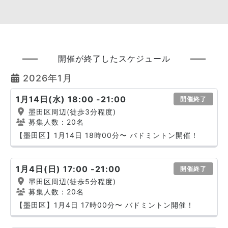
開催が終了したスケジュール
2026年1月
1月14日(水) 18:00 -21:00
開催終了
墨田区周辺(徒歩3分程度)
募集人数：20名
【墨田区】1月14日 18時00分〜 バドミントン開催！
1月4日(日) 17:00 -21:00
開催終了
墨田区周辺(徒歩5分程度)
募集人数：20名
【墨田区】1月4日 17時00分〜 バドミントン開催！