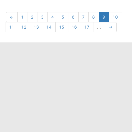
←
1
2
3
4
5
6
7
8
9
10
11
12
13
14
15
16
17
...
→