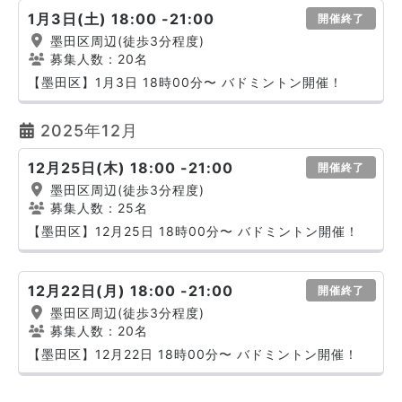
1月3日(土) 18:00 -21:00
開催終了
墨田区周辺(徒歩3分程度)
募集人数：20名
【墨田区】1月3日 18時00分〜 バドミントン開催！
2025年12月
12月25日(木) 18:00 -21:00
開催終了
墨田区周辺(徒歩3分程度)
募集人数：25名
【墨田区】12月25日 18時00分〜 バドミントン開催！
12月22日(月) 18:00 -21:00
開催終了
墨田区周辺(徒歩3分程度)
募集人数：20名
【墨田区】12月22日 18時00分〜 バドミントン開催！