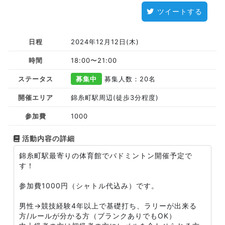
ツイートする
日程
2024年12月12日(木)
時間
18:00〜21:00
ステータス
募集中
募集人数：20名
開催エリア
錦糸町駅周辺(徒歩3分程度)
参加費
1000
活動内容の詳細
錦糸町駅最寄りの体育館でバドミントン開催予定で
す！
参加費1000円（シャトル代込み）です。
男性→競技経験4年以上で基礎打ち、ラリーが出来る
方/ルールが分かる方（ブランクありでもOK）