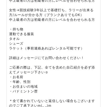
中上級者の方は初級者の方にレベルを合わせられる方
女性→競技経験3年以上で基礎打ち、ラリーが出来る
方/ルールが分かる方（ブランクありでもOK）
中上級者の方は初級者の方にレベルを合わせられる方
・持ち物
運動できる服装
タオル
シューズ
ラケット（事前連絡あればレンタル可能です）
詳細はメッセージにてお問い合わせください！
ご応募の際は、下記、全てを含めた自己紹介を必ず添
えてメッセージ下さい☺️
・お名前
・年齢、性別
・お住まいの地域
・バドミントン歴
＊全て書かれていないと返信しない場合もございます
のでご了承下さいm(_ _)m