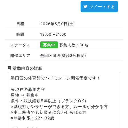
ツイートする
日程
2026年5月9日(土)
時間
18:00〜21:00
ステータス
募集中
募集人数：30名
開催エリア
墨田区周辺(徒歩3分程度)
活動内容の詳細
墨田区の体育館でバドミントン開催予定です！
🎯現在の募集内容
男性 → 募集中
条件：競技経験5年以上（ブランクOK）
※基礎打ちやラリーができる方、ルールが分かる方
※中上級者でも初級者に合わせられる方
※年齢制限：22〜32歳