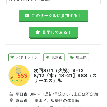
このサークルに参加する！
見学してみる！
バドミントン
東京都
埼玉県
次回8/11（火祝）9ｰ12
8/12（水）18ｰ21】SSS（ス
リーエス）🏸
平日夜18時〜（遅刻/早退OK）/土日は不定期
東京都 ： 墨田区、板橋区の体育館