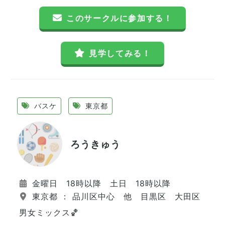
このサークルに参加する！
見学してみる！
バスケ
東京都
ろうきゅう
金曜日 18時以降 土日 18時以降
東京都 ： 品川区中心 他 目黒区 大田区 港
男女ミックス🏀