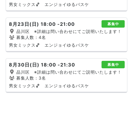
男女ミックス🏀 エンジョイゆるバスケ
8月23日(日) 18:00 -21:00
募集中
品川区 ※詳細は問い合わせにてご説明いたします！
募集人数：4名
男女ミックス🏀 エンジョイゆるバスケ
8月30日(日) 18:00 -21:30
募集中
品川区 ※詳細は問い合わせにてご説明いたします！
募集人数：3名
男女ミックス🏀 エンジョイゆるバスケ