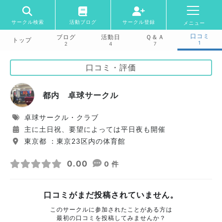
サークル検索
活動ブログ
サークル登録
メニュー
口コミ
ブログ
活動日
Ｑ＆Ａ
トップ
1
2
4
7
口コミ・評価
都内 卓球サークル
卓球サークル・クラブ
主に土日祝、要望によっては平日夜も開催
東京都 ：東京23区内の体育館
0.00
0 件
口コミがまだ投稿されていません。
このサークルに参加されたことがある方は
最初の口コミを投稿してみませんか？