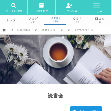
サークル検索
活動ブログ
サークル登録
メニュー
活動日
ブログ
Ｑ＆Ａ
口コミ
トップ
489
201
12
3
仙台読書会
活動スケジュール
2025/5/20(火)
読書会