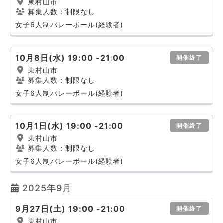
東村山市
募集人数：制限なし
女子6人制バレーボール(経験者)
10月8日(水) 19:00 -21:00
開催終了
東村山市
募集人数：制限なし
女子6人制バレーボール(経験者)
10月1日(水) 19:00 -21:00
開催終了
東村山市
募集人数：制限なし
女子6人制バレーボール(経験者)
2025年9月
9月27日(土) 19:00 -21:00
開催終了
東村山市