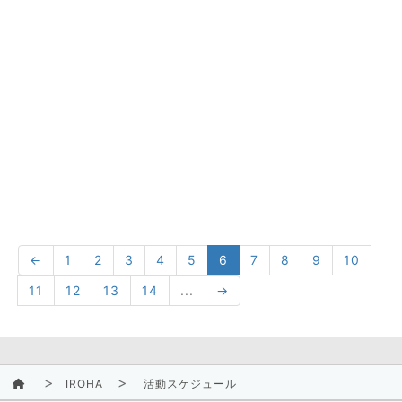
←
1
2
3
4
5
6
7
8
9
10
11
12
13
14
...
→
IROHA
活動スケジュール