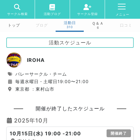
サークル検索
活動ブログ
サークル登録
メニュー
活動日
Ｑ＆Ａ
トップ
ブログ
口コミ
310
6
活動スケジュール
IROHA
バレーサークル・チーム
毎週水曜日・土曜日19:00〜21:00
東京都 ：東村山市
開催が終了したスケジュール
2025年10月
10月15日(水) 19:00 -21:00
開催終了