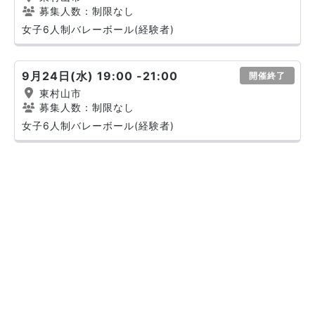
募集人数：制限なし
女子6人制バレーボール(経験者)
9月24日(水) 19:00 -21:00
開催終了
東村山市
募集人数：制限なし
女子6人制バレーボール(経験者)