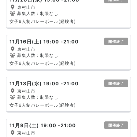
東村山市
募集人数：制限なし
女子6人制バレーボール(経験者)
11月16日(土) 19:00 -21:00
開催終了
東村山市
募集人数：制限なし
女子6人制バレーボール(経験者)
11月13日(水) 19:00 -21:00
開催終了
東村山市
募集人数：制限なし
女子6人制バレーボール(経験者)
11月9日(土) 19:00 -21:00
開催終了
東村山市