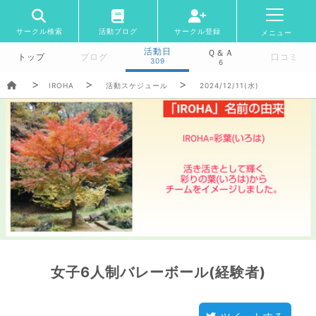
サークル検索
活動ブログ
サークル登録
メニュー
活動日
Ｑ＆Ａ
トップ
ブログ
口コミ
309
6
IROHA
活動スケジュール
2024/12/11(水)
女子6人制バレーボール(経験者)