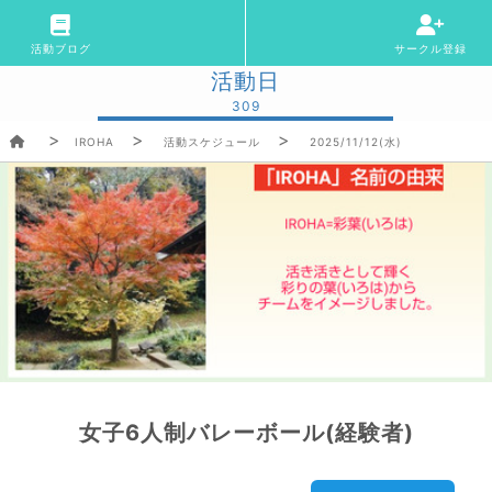
活動ブログ
サークル登録
活動日
309
IROHA
活動スケジュール
2025/11/12(水)
女子6人制バレーボール(経験者)