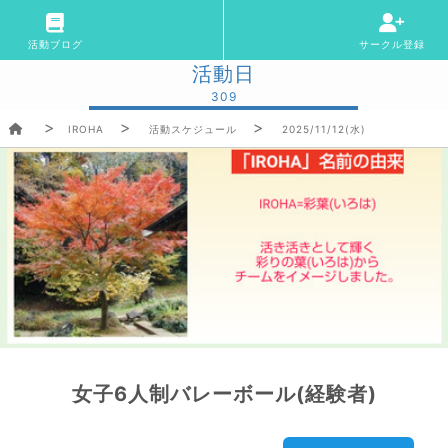
活動ブログ
サークル登録
活動日
309
IROHA
活動スケジュール
2025/11/12(水)
女子6人制バレーボール(経験者)