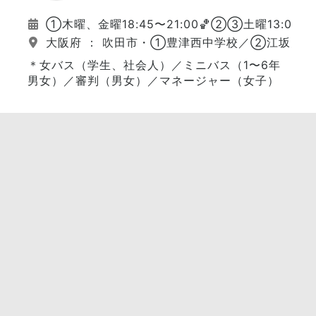
①木曜、金曜18:45〜21:00🏀②③土曜13:00〜
大阪府 ： 吹田市・①豊津西中学校／②江坂大
＊女バス（学生、社会人）／ミニバス（1〜6年
男女）／審判（男女）／マネージャー（女子）