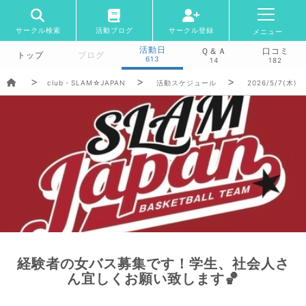
サークル検索
活動ブログ
サークル登録
メニュー
活動日
Ｑ＆Ａ
口コミ
トップ
ブログ
613
14
182
club・SLAM☆JAPAN
活動スケジュール
2026/5/7(木)
経験者の女バス募集です！学生、社会人さ
ん宜しくお願い致します🏀