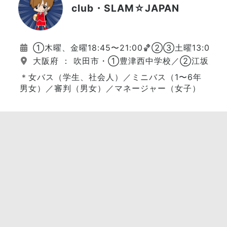
club・SLAM☆JAPAN
①木曜、金曜18:45〜21:00🏀②③土曜13:00〜
大阪府 ： 吹田市・①豊津西中学校／②江坂大
＊女バス（学生、社会人）／ミニバス（1〜6年
男女）／審判（男女）／マネージャー（女子）