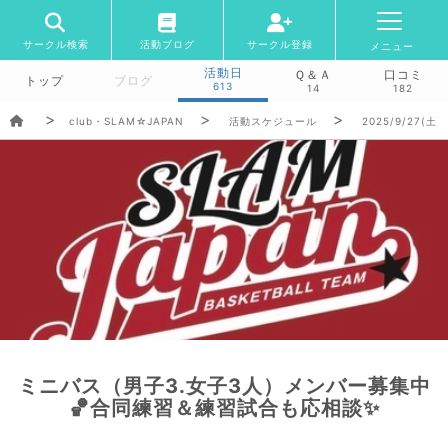
サークル検索
活動ブログ
サークル登録
メニュー
活動日
Ｑ＆Ａ
口コミ
トップ
ブログ
613
14
182
club・SLAM☆JAPAN
活動スケジュール
2025/9/27(土)
ミニバス（男子3.女子3人）メンバー募集中
🏀合同練習＆練習試合も応相談✨