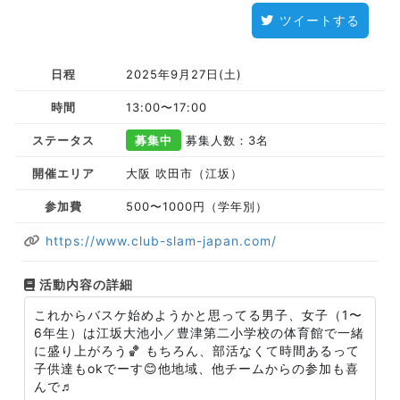
ツイートする
日程
2025年9月27日(土)
時間
13:00〜17:00
ステータス
募集中
募集人数：3名
開催エリア
大阪 吹田市（江坂）
参加費
500〜1000円（学年別）
https://www.club-slam-japan.com/
活動内容の詳細
これからバスケ始めようかと思ってる男子、女子（1〜
6年生）は江坂大池小／豊津第二小学校の体育館で一緒
に盛り上がろう🏀 もちろん、部活なくて時間あるって
子供達もokでーす😊他地域、他チームからの参加も喜
んで♬