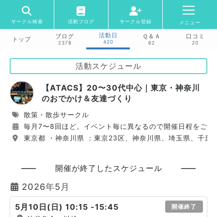
サークル検索
活動ブログ
サークル登録
メニュー
活動日
ブログ
Ｑ＆Ａ
口コミ
トップ
420
2378
62
20
活動スケジュール
【ATACS】20〜30代中心｜東京・神奈川
のおでかけ＆友達づくり
散策・散歩サークル
毎月7〜8回ほど。イベント毎に異なるので開催日程をご覧
東京都 ・神奈川県 ：東京23区、神奈川県、埼玉県、千葉
開催が終了したスケジュール
2026年5月
5月10日(日) 10:15 -15:45
開催終了