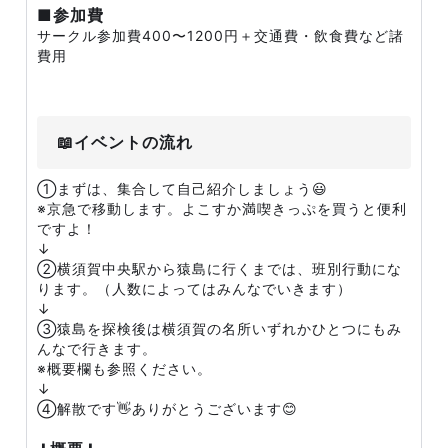
■参加費
サークル参加費400〜1200円＋交通費・飲食費など諸
費用
📖イベントの流れ
①まずは、集合して自己紹介しましょう😃
※京急で移動します。よこすか満喫きっぷを買うと便利
ですよ！
↓
②横須賀中央駅から猿島に行くまでは、班別行動にな
ります。（人数によってはみんなでいきます）
↓
③猿島を探検後は横須賀の名所いずれかひとつにもみ
んなで行きます。
※概要欄も参照ください。
↓
④解散です👋ありがとうございます😊