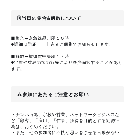
🗓️当日の集合&解散について
■集合→京急線品川駅１０時
※詳細は防犯上、申込者に個別でお知らせします。
■解散→横須賀中央駅１７時
※混雑や猿島の後の行先により多少前後することがあり
ます。
⚠️参加にあたるご注意とお願い
・ナンパ行為、宗教や営業、ネットワークビジネスな
ど「顧客」「雇用」「信者」獲得を目的とする勧誘行
為は、おやめください。
・また、他の参加者に不快な思いをさせる言動がない