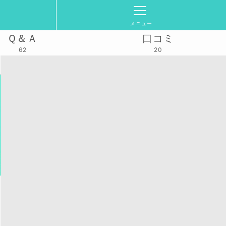
メニュー
Ｑ＆Ａ
口コミ
62
20
活動スケジュール
2025/8/31(日)