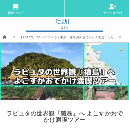
活動ブログ
サークル登録
活動日
418
【ATACS】20〜30代中心｜東京・神奈川のおでかけ＆友達づくり
ラピュタの世界観『猿島』へ よこすかおで
かけ満喫ツアー