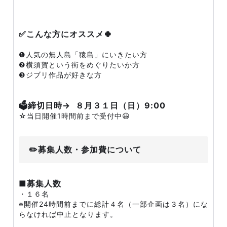
✅こんな方にオススメ🍀
❶人気の無人島「猿島」にいきたい方
❷横須賀という街をめぐりたいか方
❸ジブリ作品が好きな方
🗳️締切日時→ ８月３１日（日）9:00
☆当日開催1時間前まで受付中😃
✏️募集人数・参加費について
■募集人数
・１６名
※開催24時間前までに総計４名（一部企画は３名）にな
らなければ中止となります。