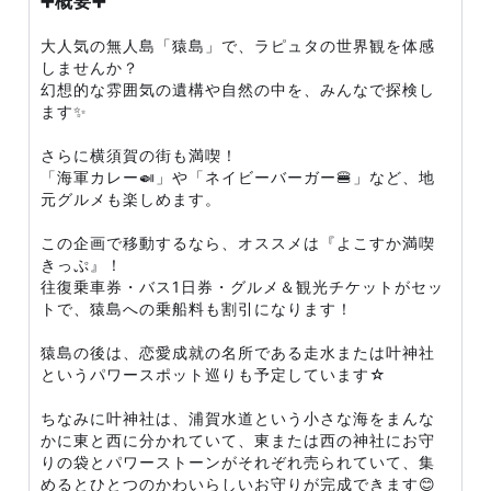
➕概要➕
大人気の無人島「猿島」で、ラピュタの世界観を体感
しませんか？
幻想的な雰囲気の遺構や自然の中を、みんなで探検し
ます✨
さらに横須賀の街も満喫！
「海軍カレー🍛」や「ネイビーバーガー🍔」など、地
元グルメも楽しめます。
この企画で移動するなら、オススメは『よこすか満喫
きっぷ』！
往復乗車券・バス1日券・グルメ＆観光チケットがセッ
トで、猿島への乗船料も割引になります！
猿島の後は、恋愛成就の名所である走水または叶神社
というパワースポット巡りも予定しています☆
ちなみに叶神社は、浦賀水道という小さな海をまんな
かに東と西に分かれていて、東または西の神社にお守
りの袋とパワーストーンがそれぞれ売られていて、集
めるとひとつのかわいらしいお守りが完成できます😊