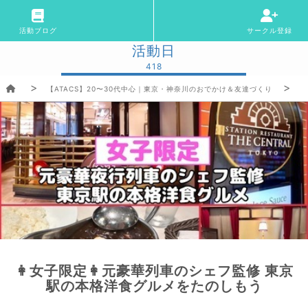
活動ブログ
サークル登録
活動日
418
【ATACS】20〜30代中心｜東京・神奈川のおでかけ＆友達づくり
👩女子限定👩元豪華列車のシェフ監修 東京
駅の本格洋食グルメをたのしもう