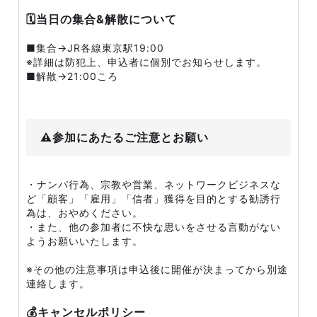
🗓️当日の集合&解散について
■集合→JR各線東京駅19:00
※詳細は防犯上、申込者に個別でお知らせします。
■解散→21:00ころ
⚠️参加にあたるご注意とお願い
・ナンパ行為、宗教や営業、ネットワークビジネスな
ど「顧客」「雇用」「信者」獲得を目的とする勧誘行
為は、おやめください。
・また、他の参加者に不快な思いをさせる言動がない
ようお願いいたします。
※その他の注意事項は申込後に開催が決まってから別途
連絡します。
💰キャンセルポリシー