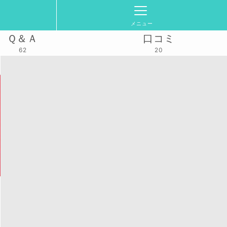
メニュー
Ｑ＆Ａ
口コミ
62
20
活動スケジュール
2025/7/16(水)