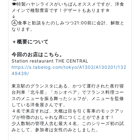
🍽️特製ハヤシライスがいちばんオススメですが、洋食
メインで種類豊富です！デザートもあります☆
↓
④食事と歓談をたのしみつつ21:00前に会計、解散と
なります。
＋概要について
今回のお店はこちら。
Station restaurant THE CENTRAL
https://s.tabelog.com/tokyo/A1302/A130201/132
49439/
東京駅のグランスタにある、かつて運行された夜行寝
台列車「北斗星」「カシオペア」でフランス料理コー
スのメニューを振る舞ったシェフが、メニューを監修
している洋食屋さんです。
４名で来店すれば、大概は目を引く客車のモックアッ
プが特徴のおしゃれな席につくことができます！
少人数制の管理人含む最大４名。このシリーズ初の試
みとして、参加者は女性のみとしました。