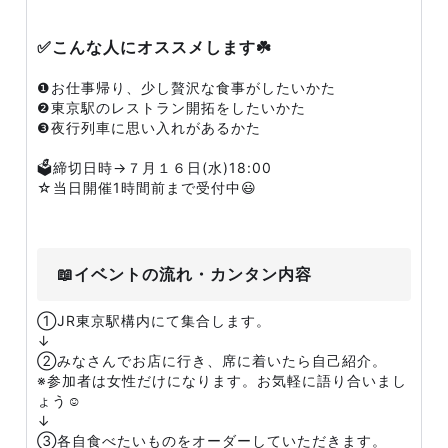
✅こんな人にオススメします☘️
❶お仕事帰り、少し贅沢な食事がしたいかた
❷東京駅のレストラン開拓をしたいかた
❸夜行列車に思い入れがあるかた
🗳️締切日時→７月１６日(水)18:00
☆当日開催1時間前まで受付中😃
📖イベントの流れ・カンタン内容
①JR東京駅構内にて集合します。
↓
②みなさんでお店に行き、席に着いたら自己紹介。
※参加者は女性だけになります。お気軽に語り合いまし
ょう☺️
↓
③各自食べたいものをオーダーしていただきます。