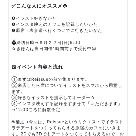
✅こんな人にオススメ☘️
❶イラスト好きなかた
❷インスタ映えのカフェを記録したいかた
❸原宿・表参道へ行くついでに行きたいかた
🗳️締切日時→６月２２日(日)9:00
☆きほんは当日開催1時間前まで受付中😃
📖イベント内容と流れ
①まずはReissueの前で集まります。
②来店したら席についてイラストをスマホから用意し
ます。
③好きなイラストを提示してオーダー☆
④インスタ映えする記録をすませて「いただきます」
→12:00ころに解散予定
☕️補足→今回は、Reissueというリクエストでイラスト
ラテアートをつくってもらえる原宿のカフェにいきま
す。2Dでも3Dでもアートをつくってもらえるので、お