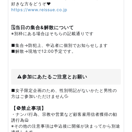
好きな方をどうぞ❤️
https://www.reissue.co.jp
🗓️当日の集合&解散について
※別枠にある場合はそちらの記載通りです
■集合→防犯上、申込者に個別でお知らせします
■解散→現地で12:00予定です。
⚠️参加にあたるご注意とお願い
■女子限定企画のため、性別明記がないかたと男性の
方はご参加いただけません💦
【🚫禁止事項】
・ナンパ行為、宗教や営業など顧客雇用信者獲得の勧
誘行為🙅
※その他の注意事項は申込後に開催が決まってから別途
連絡します