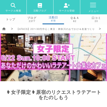
サークル検索
活動ブログ
サークル登録
メニュー
活動日
ブログ
Ｑ＆Ａ
口コミ
トップ
418
2377
62
20
【ATACS】20〜30代中心｜東京・神奈川のおでかけ＆友達づくり
👩女子限定👩原宿のリクエストラテアート
をたのしもう