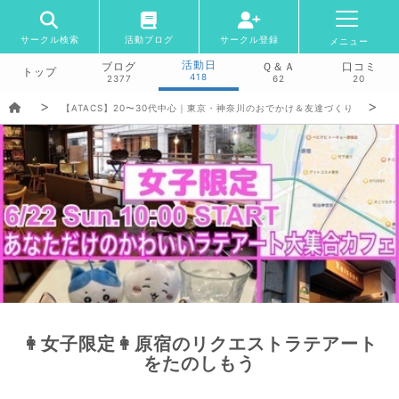
サークル検索
活動ブログ
サークル登録
メニュー
活動日
ブログ
Ｑ＆Ａ
口コミ
トップ
418
2377
62
20
【ATACS】20〜30代中心｜東京・神奈川のおでかけ＆友達づくり
👩女子限定👩原宿のリクエストラテアート
をたのしもう