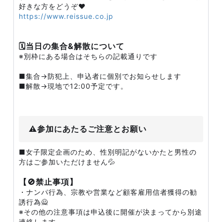
好きな方をどうぞ❤️
https://www.reissue.co.jp
🗓️当日の集合&解散について
※別枠にある場合はそちらの記載通りです
■集合→防犯上、申込者に個別でお知らせします
■解散→現地で12:00予定です。
⚠️参加にあたるご注意とお願い
■女子限定企画のため、性別明記がないかたと男性の
方はご参加いただけません💦
【🚫禁止事項】
・ナンパ行為、宗教や営業など顧客雇用信者獲得の勧
誘行為🙅
※その他の注意事項は申込後に開催が決まってから別途
連絡します