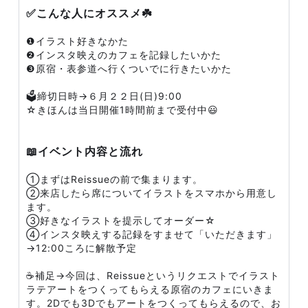
✅こんな人にオススメ☘️
❶イラスト好きなかた
❷インスタ映えのカフェを記録したいかた
❸原宿・表参道へ行くついでに行きたいかた
🗳️締切日時→６月２２日(日)9:00
☆きほんは当日開催1時間前まで受付中😃
📖イベント内容と流れ
①まずはReissueの前で集まります。
②来店したら席についてイラストをスマホから用意し
ます。
③好きなイラストを提示してオーダー☆
④インスタ映えする記録をすませて「いただきます」
→12:00ころに解散予定
☕️補足→今回は、Reissueというリクエストでイラスト
ラテアートをつくってもらえる原宿のカフェにいきま
す。2Dでも3Dでもアートをつくってもらえるので、お