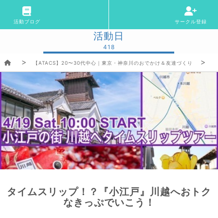
活動ブログ
サークル登録
活動日
418
【ATACS】20〜30代中心｜東京・神奈川のおでかけ＆友達づくり
タイムスリップ！？『小江戸』川越へおトク
なきっぷでいこう！