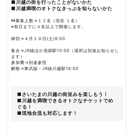
■川越の街を行ったことがないかた
■川越満喫のオトクなきっぷを知らないかた
👫募集人数→１２名（現在 １名）
※前日までに４名以上で開催します。
締切→４月１９日(土)9:00
集合→JR線ほか池袋駅10:00（場所は別途お知らせし
ます）
参加費→別途参照
解散→東武線・JR線川越駅16:00
■さいたまの川越の街並みを楽しもう！
■川越を満喫できるオトクなチケットでめ
ぐる！
■現地合流も対応します！