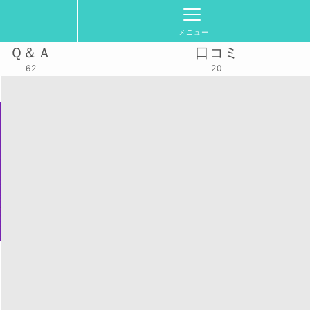
メニュー
Ｑ＆Ａ
口コミ
62
20
活動スケジュール
2025/4/19(土)