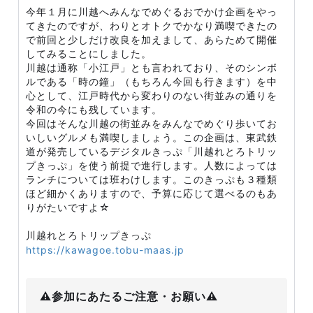
今年１月に川越へみんなでめぐるおでかけ企画をやっ
てきたのですが、わりとオトクでかなり満喫できたの
で前回と少しだけ改良を加えまして、あらためて開催
してみることにしました。
川越は通称「小江戸」とも言われており、そのシンボ
ルである「時の鐘」（もちろん今回も行きます）を中
心として、江戸時代から変わりのない街並みの通りを
令和の今にも残しています。
今回はそんな川越の街並みをみんなでめぐり歩いてお
いしいグルメも満喫しましょう。この企画は、東武鉄
道が発売しているデジタルきっぷ「川越れとろトリッ
プきっぷ」を使う前提で進行します。人数によっては
ランチについては班わけします。このきっぷも３種類
ほど細かくありますので、予算に応じて選べるのもあ
りがたいですよ☆
川越れとろトリップきっぷ
https://kawagoe.tobu-maas.jp
⚠️参加にあたるご注意・お願い⚠️