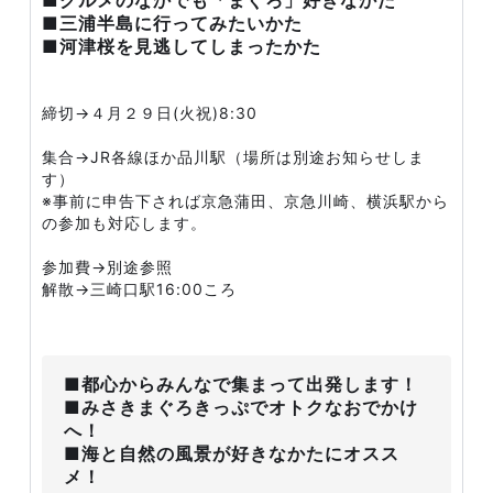
■グルメのなかでも「まぐろ」好きなかた
■三浦半島に行ってみたいかた
■河津桜を見逃してしまったかた
締切→４月２９日(火祝)8:30
集合→JR各線ほか品川駅（場所は別途お知らせしま
す）
※事前に申告下されば京急蒲田、京急川崎、横浜駅から
の参加も対応します。
参加費→別途参照
解散→三崎口駅16:00ころ
■都心からみんなで集まって出発します！
■みさきまぐろきっぷでオトクなおでかけ
へ！
■海と自然の風景が好きなかたにオスス
メ！