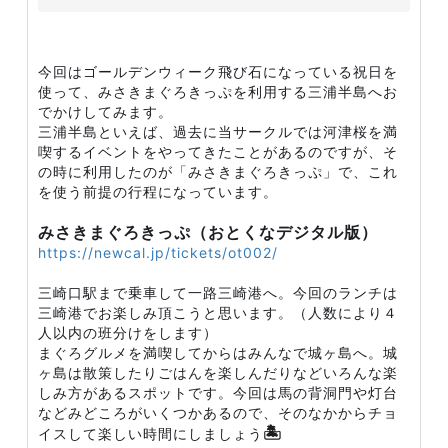
今回はゴールデンウィーク飛び石になっている祝日を
使って、みさきまぐろきっぷを利用する三浦半島へお
でかけしてみます。
三浦半島といえば、過去に当サークルでは河津桜を満
喫するイベントをやってきたことがあるのですが、そ
の時に利用したのが「みさきまぐろきっぷ」で、これ
を使う前提の行程になっています。
みさきまぐろきっぷ（おとくなデジタル版）
https://newcal.jp/tickets/ot002/
三崎口駅まで乗車して一路三崎港へ。今回のランチは
三崎港でお楽しみ頂こうと思います。（人数により４
人以内の班分けをします）
まぐろグルメを満喫してからはみんなで城ヶ島へ。城
ヶ島は散策したりごはんを楽しんだりなどいろんな楽
しみ方があるスポットです。今回は馬の背洞門や灯台
などみどころがいくつかあるので、そのなかからチョ
🏝️
イスして楽しい時間にしましょう