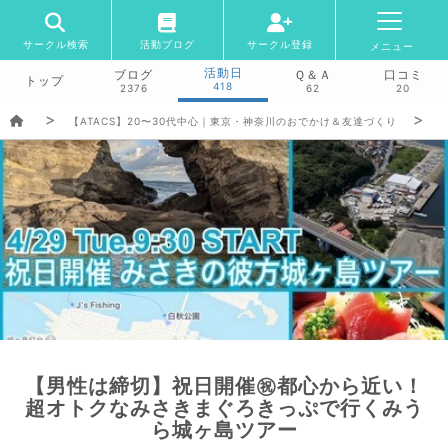
サークル検索
活動ブログ
サークル登録
メニュー
活動日
ブログ
Ｑ＆Ａ
口コミ
トップ
418
2376
62
20
【ATACS】20〜30代中心｜東京・神奈川のおでかけ＆友達づくり
【男性は締切】祝日開催㊗️都心から近い！
超オトクなみさきまぐろきっぷで行くみう
ら城ヶ島ツアー