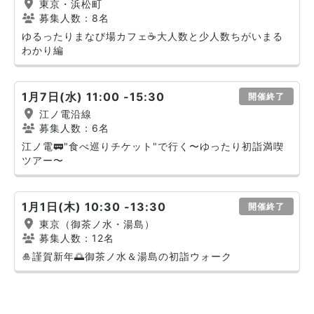
東京・浜松町
募集人数：8名
ゆるったりまなび場カフェ☕️大人数と少人数ちがいまる
わかり編
1月7日(水) 11:00 -15:30
開催終了
江ノ電沿線
募集人数：6名
江ノ電🚃"食べ巡りチケット"で行く〜ゆったり初詣満喫
ツアー〜
1月1日(木) 10:30 -13:30
開催終了
東京（御茶ノ水・湯島）
募集人数：12名
🎍謹賀新年🌅御茶ノ水＆湯島の初詣ウォーク