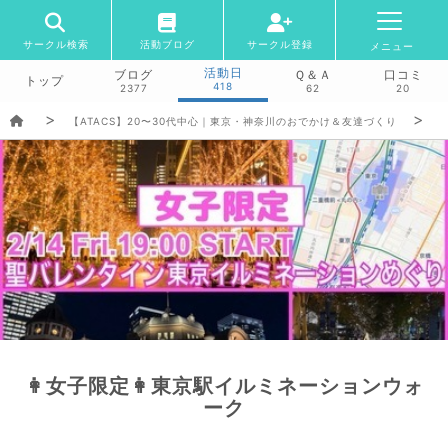
サークル検索
活動ブログ
サークル登録
メニュー
活動日
ブログ
Ｑ＆Ａ
口コミ
トップ
418
2377
62
20
【ATACS】20〜30代中心｜東京・神奈川のおでかけ＆友達づくり
👩女子限定👩東京駅イルミネーションウォ
ーク