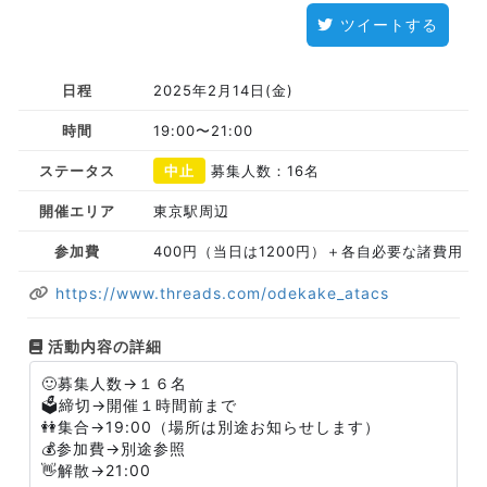
ツイートする
日程
2025年2月14日(金)
時間
19:00〜21:00
ステータス
中止
募集人数：16名
開催エリア
東京駅周辺
参加費
400円（当日は1200円）＋各自必要な諸費用
https://www.threads.com/odekake_atacs
活動内容の詳細
🙂募集人数→１６名
🗳️締切→開催１時間前まで
👭集合→19:00（場所は別途お知らせします）
💰参加費→別途参照
👋解散→21:00