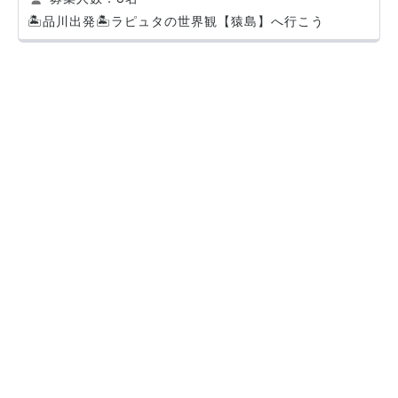
🏝️品川出発🏝️ラピュタの世界観【猿島】へ行こう