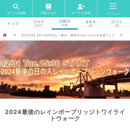
サークル検索
活動ブログ
サークル登録
メニュー
活動日
ブログ
Ｑ＆Ａ
口コミ
トップ
418
2377
62
20
【ATACS】20〜30代中心｜東京・神奈川のおでかけ＆友達づくり
2024最後のレインボーブリッジトワイライ
トウォーク