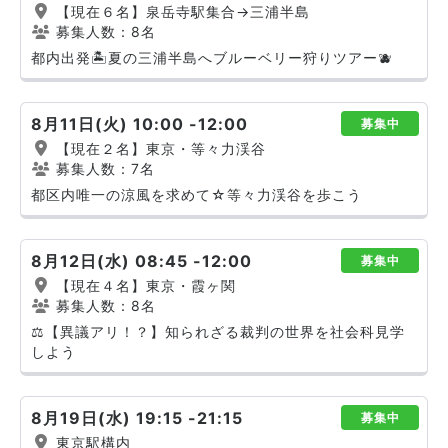
【現在６名】泉岳寺駅集合→三浦半島
募集人数：8名
都内出発🏝️夏の三浦半島へブルーベリー狩りツアー🫐
8月11日(火) 10:00 -12:00
募集中
【現在２名】東京・等々力渓谷
募集人数：7名
都区内唯一の涼風を求めて☆等々力渓谷を歩こう
8月12日(水) 08:45 -12:00
募集中
【現在４名】東京・霞ヶ関
募集人数：8名
⚖️【異議アリ！？】知られざる裁判の世界を社会科見学
しよう
8月19日(水) 19:15 -21:15
募集中
東京駅構内