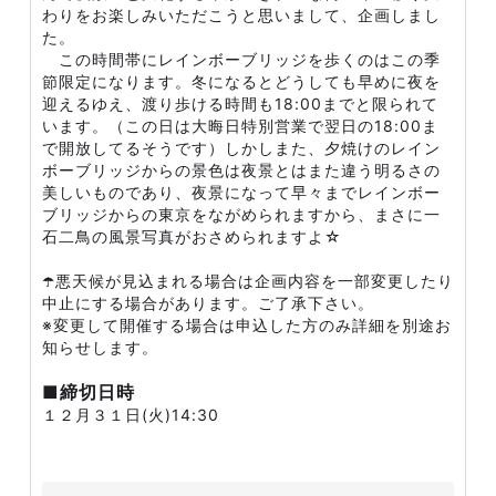
わりをお楽しみいただこうと思いまして、企画しまし
た。
この時間帯にレインボーブリッジを歩くのはこの季
節限定になります。冬になるとどうしても早めに夜を
迎えるゆえ、渡り歩ける時間も18:00までと限られて
います。（この日は大晦日特別営業で翌日の18:00ま
で開放してるそうです）しかしまた、夕焼けのレイン
ボーブリッジからの景色は夜景とはまた違う明るさの
美しいものであり、夜景になって早々までレインボー
ブリッジからの東京をながめられますから、まさに一
石二鳥の風景写真がおさめられますよ☆
☂️悪天候が見込まれる場合は企画内容を一部変更したり
中止にする場合があります。ご了承下さい。
※変更して開催する場合は申込した方のみ詳細を別途お
知らせします。
■締切日時
１２月３１日(火)14:30