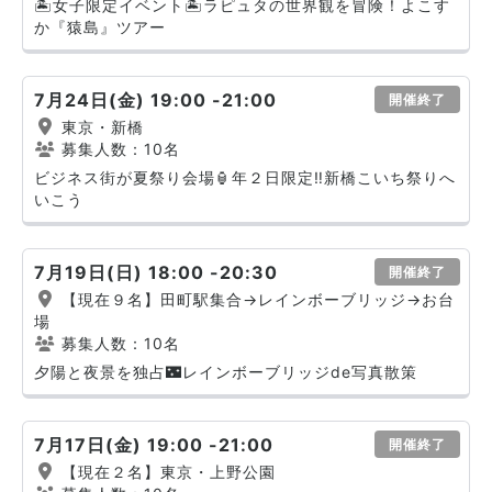
🏝️女子限定イベント🏝️ラピュタの世界観を冒険！よこす
か『猿島』ツアー
7月24日(金) 19:00 -21:00
開催終了
東京・新橋
募集人数：10名
ビジネス街が夏祭り会場🏮年２日限定‼️新橋こいち祭りへ
いこう
7月19日(日) 18:00 -20:30
開催終了
【現在９名】田町駅集合→レインボーブリッジ→お台
場
募集人数：10名
夕陽と夜景を独占🌃レインボーブリッジde写真散策
7月17日(金) 19:00 -21:00
開催終了
【現在２名】東京・上野公園